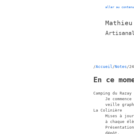
aller au contenu
Mathieu
Artisana
Accueil
Notes
24
En ce mom
Camping du Razay
Je commence 
veille graph
La Colinière
Mises à jou
à chaque élè
Présentation
dépôt.