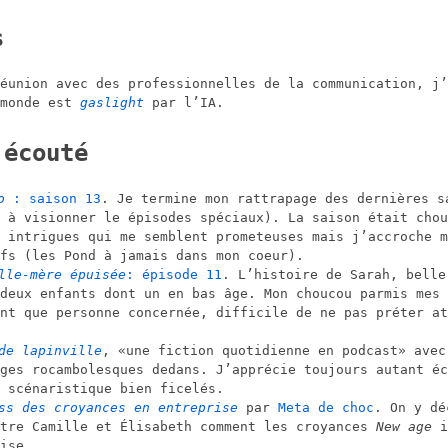
s
éunion avec des professionnelles de la communication, j’
 monde est
gaslight
par l’IA.
 écouté
o
: saison 13
. Je termine mon rattrapage des dernières s
 à visionner le épisodes spéciaux). La saison était chou
 intrigues qui me semblent prometeuses mais j’accroche m
fs (les Pond à jamais dans mon coeur).
lle-mère épuisée
: épisode 11
. L’histoire de Sarah, belle
deux enfants dont un en bas âge. Mon choucou parmis mes 
nt que personne concernée, difficile de ne pas préter at
de lapinville
,
une fiction quotidienne en podcast
avec
ges rocambolesques dedans. J’apprécie toujours autant éc
 scénaristique bien ficelés.
ss des croyances en entreprise
par
Meta de choc
. On y dé
ntre Camille et Élisabeth comment les croyances
New age
i
ise.