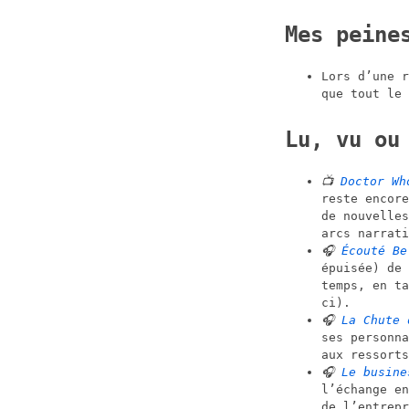
Mes peine
Lors d’une r
que tout le
Lu, vu ou
📺
Doctor Wh
reste encore
de nouvelles
arcs narrati
🎧
Écouté Be
épuisée) de 
temps, en ta
ci).
🎧
La Chute 
ses personna
aux ressorts
🎧
Le busine
l’échange e
de l’entrepr