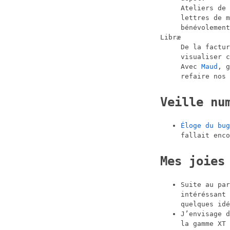
Ateliers de 
lettres de 
bénévolement
Libræ
De la factur
visualiser c
Avec
Maud
, g
refaire nos 
Veille nu
Éloge du bug
fallait enco
Mes joies
Suite au pa
intéréssant 
quelques idé
J’envisage d
la gamme XT 