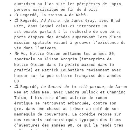
quotidien ou l’on suit les péripéties de Lapin,
pervers narcissique en fin de droits.
📺
Regardé, la saison 4 de
Wakfu
📺
Regardé,
Ad Astra
, de James Gray, avec Brad
Pitt, dans lequel celui-ci interprète un
astronaute partant à la recherche de son père,
porté disparu des années auparavant lors d’une
mission spatiale visant à prouver l’existence de
vie dans l’univers.
🎭
Vu, Nellie Oleson enflamme les années 80,
spectacle ou Alison Arngrim (interprète de
Nellie Oleson dans la
petite maison dans la
prairie
) et Patrick Loubatière reviennent avec
humour sur la pop-culture française des années
80.
📺
Regardé,
Le Secret de la cité perdue
, de Aaron
Nee et Adam Nee, avec Sandra Bullock et Channing
Tatum, l’histoire d’une autrice de roman
érotique se retrouvant embarquée, contre son
gré, dans une chasse au trésor au coté de son
mannequin de couverture. La comédie repose sur
des ressorts scénaristiques typiques des films
d’aventures des années 90, ce qui la rends très